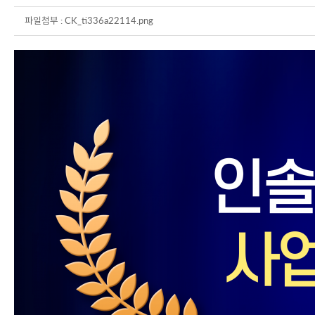
파일첨부 :
CK_ti336a22114.png